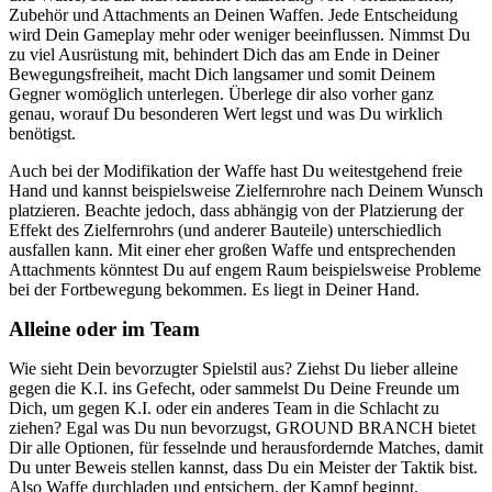
Zubehör und Attachments an Deinen Waffen. Jede Entscheidung
wird Dein Gameplay mehr oder weniger beeinflussen. Nimmst Du
zu viel Ausrüstung mit, behindert Dich das am Ende in Deiner
Bewegungsfreiheit, macht Dich langsamer und somit Deinem
Gegner womöglich unterlegen. Überlege dir also vorher ganz
genau, worauf Du besonderen Wert legst und was Du wirklich
benötigst.
Auch bei der Modifikation der Waffe hast Du weitestgehend freie
Hand und kannst beispielsweise Zielfernrohre nach Deinem Wunsch
platzieren. Beachte jedoch, dass abhängig von der Platzierung der
Effekt des Zielfernrohrs (und anderer Bauteile) unterschiedlich
ausfallen kann. Mit einer eher großen Waffe und entsprechenden
Attachments könntest Du auf engem Raum beispielsweise Probleme
bei der Fortbewegung bekommen. Es liegt in Deiner Hand.
Alleine oder im Team
Wie sieht Dein bevorzugter Spielstil aus? Ziehst Du lieber alleine
gegen die K.I. ins Gefecht, oder sammelst Du Deine Freunde um
Dich, um gegen K.I. oder ein anderes Team in die Schlacht zu
ziehen? Egal was Du nun bevorzugst, GROUND BRANCH bietet
Dir alle Optionen, für fesselnde und herausfordernde Matches, damit
Du unter Beweis stellen kannst, dass Du ein Meister der Taktik bist.
Also Waffe durchladen und entsichern, der Kampf beginnt.