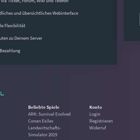
 via Ticket, Forum, Wiki und Telefon
dliches und übersichtliches Webinterface
e Flexibilität
nuten zu Deinem Server
 Bezahlung
Beliebte Spiele
Konto
ARK: Survival Evolved
Login
Conan Exiles
Registrieren
Landwirtschafts-
Widerruf
Simulator 2019