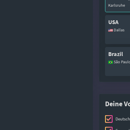
Karlsruhe
USA
Dallas
Brazil
São Paul
Deine V
Deutsch