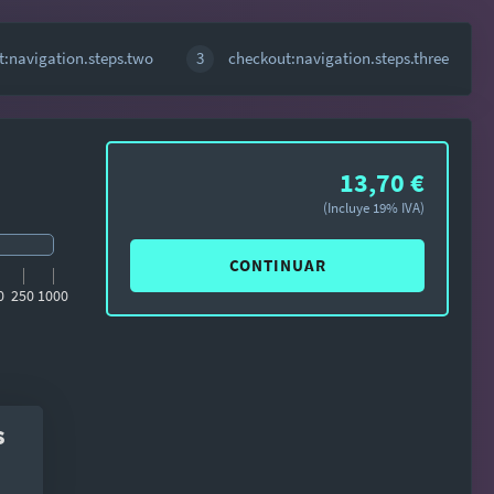
:navigation.steps.two
3
checkout:navigation.steps.three
13,70 €
(Incluye 19% IVA)
CONTINUAR
0
250
1000
s