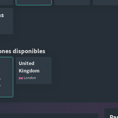
as
ones disponibles
United
Kingdom
,
London
,
Pa