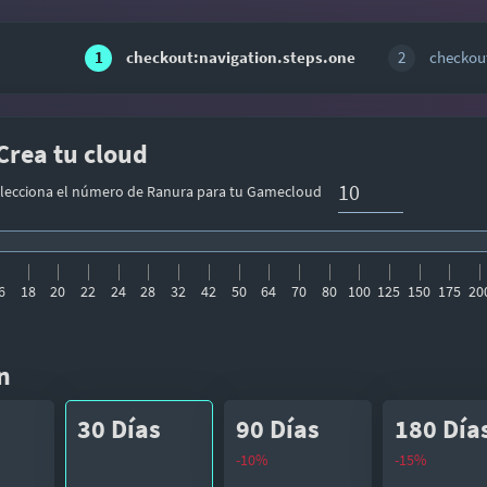
1
checkout:navigation.steps.one
2
checkout
Crea tu cloud
elecciona el número de Ranura para tu Gamecloud
6
18
20
22
24
28
32
42
50
64
70
80
100
125
150
175
20
n
30 Días
90 Días
180 Día
-10%
-15%