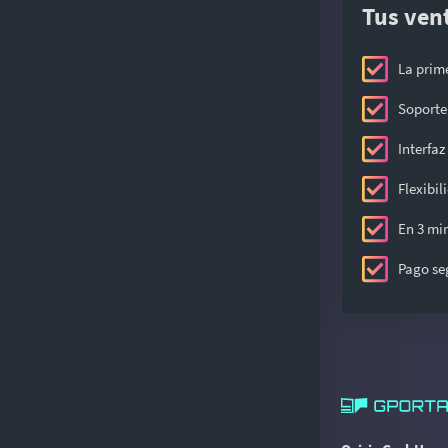
Tus vent
La prim
Soporte 
Interfaz
Flexibi
En 3 min
Pago se