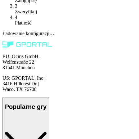
Zaloguj się
3
Zweryfikuj
4
Płatność
Ładowanie konfiguracji…
EU: Ociris GmbH
|
Welfenstraße 22
|
81541 München
US: GPORTAL, Inc
|
3416 Hillcrest Dr
|
Waco, TX 76708
Popularne gry