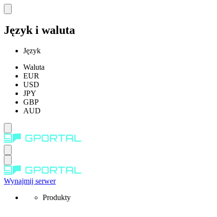
Język i waluta
Język
Waluta
EUR
USD
JPY
GBP
AUD
Wynajmij serwer
Produkty