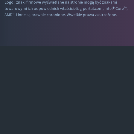
Logo i znaki firmowe wyświetlane na stronie mogą być znakami
towarowymi ich odpowiednich właścicieli. g-portal.com, Intel® Core™,
AMD™ i inne są prawnie chronione. Wszelkie prawa zastrzeżone.