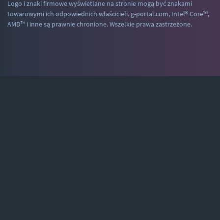
Logo i znaki firmowe wyświetlane na stronie mogą być znakami
towarowymi ich odpowiednich właścicieli. g-portal.com, Intel® Core™,
AMD™ i inne są prawnie chronione. Wszelkie prawa zastrzeżone.