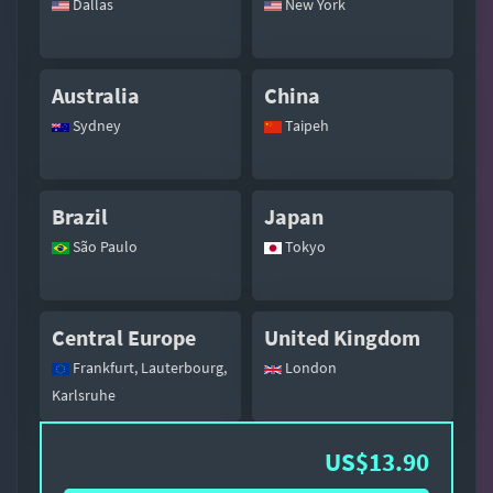
Dallas
New York
Australia
China
Sydney
Taipeh
Brazil
Japan
São Paulo
Tokyo
Central Europe
United Kingdom
Frankfurt, Lauterbourg,
London
Karlsruhe
US$13.90