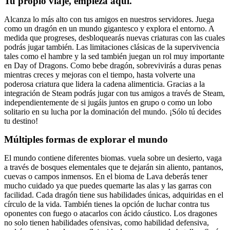
Tu propio viaje, empieza aquí.
Alcanza lo más alto con tus amigos en nuestros servidores. Juega
como un dragón en un mundo gigantesco y explora el entorno. A
medida que progreses, desbloquearás nuevas criaturas con las cuales
podrás jugar también. Las limitaciones clásicas de la supervivencia
tales como el hambre y la sed también juegan un rol muy importante
en Day of Dragons. Como bebe dragón, sobrevivirás a duras penas
mientras creces y mejoras con el tiempo, hasta volverte una
poderosa criatura que lidera la cadena alimenticia. Gracias a la
integración de Steam podrás jugar con tus amigos a través de Steam,
independientemente de si jugáis juntos en grupo o como un lobo
solitario en su lucha por la dominación del mundo. ¡Sólo tú decides
tu destino!
Múltiples formas de explorar el mundo
El mundo contiene diferentes biomas. vuela sobre un desierto, vaga
a través de bosques elementales que te dejarán sin aliento, pantanos,
cuevas o campos inmensos. En el bioma de Lava deberás tener
mucho cuidado ya que puedes quemarte las alas y las garras con
facilidad. Cada dragón tiene sus habilidades únicas, adquiridas en el
círculo de la vida. También tienes la opción de luchar contra tus
oponentes con fuego o atacarlos con ácido cáustico. Los dragones
no solo tienen habilidades ofensivas, como habilidad defensiva,