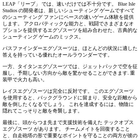
LEAP「リープ」 では、速いだけでは不十分です。 Blue Isle
Studios の開発者は、新しいシューティング ゲームですべて
のシューティング ファンにペースの速いゲーム体験を提供
します。 アクロバティックな能力と、戦闘でさまざまなオ
プションを提供するエグゾスーツを組み合わせた、古典的な
シューティング ゲームのミックス。
パスファインダーエグゾスーツは、ほとんどの状況に適した
答えを持っている優れたオールラウンダーです。
一方、タイタンエグゾスーツでは、ジェットパックで空を征
服し、予期しない方向から敵を驚かせることができます. 重
装甲で火力も高い。
レイスエグゾスーツは完全に反対です。 このエグゾスーツ
を使用すると、バックグラウンドに留まり、安全な距離から
敵を倒したくなるでしょう。 これを達成するには、物陰に
隠れてこっそりと敵を奇襲します。
最後に、頭からつま先まで支援技術を備えた テックオプス
エグゾスーツ があります。 チームメイトを回復すること
と、自走砲塔の形で重要なポイントを守ることの両方が彼の