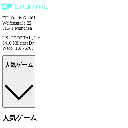
EU: Ociris GmbH
|
Welfenstraße 22
|
81541 München
US: GPORTAL, Inc
|
3416 Hillcrest Dr
|
Waco, TX 76708
人気ゲーム
人気ゲーム