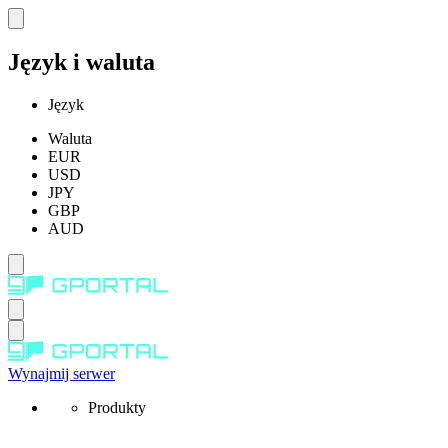
Język i waluta
Język
Waluta
EUR
USD
JPY
GBP
AUD
Wynajmij serwer
Produkty