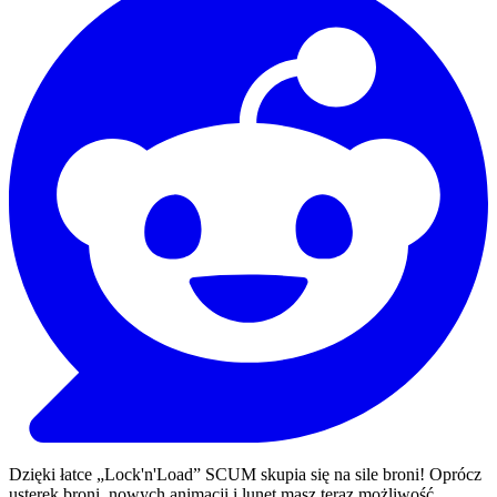
Dzięki łatce „Lock'n'Load” SCUM skupia się na sile broni! Oprócz
usterek broni, nowych animacji i lunet masz teraz możliwość