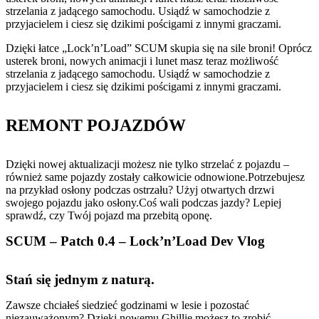
strzelania z jadącego samochodu. Usiądź w samochodzie z
przyjacielem i ciesz się dzikimi pościgami z innymi graczami.
Dzięki łatce „Lock’n’Load” SCUM skupia się na sile broni! Oprócz
usterek broni, nowych animacji i lunet masz teraz możliwość
strzelania z jadącego samochodu. Usiądź w samochodzie z
przyjacielem i ciesz się dzikimi pościgami z innymi graczami.
REMONT POJAZDÓW
Dzięki nowej aktualizacji możesz nie tylko strzelać z pojazdu –
również same pojazdy zostały całkowicie odnowione.Potrzebujesz
na przykład osłony podczas ostrzału? Użyj otwartych drzwi
swojego pojazdu jako osłony.Coś wali podczas jazdy? Lepiej
sprawdź, czy Twój pojazd ma przebitą oponę.
SCUM – Patch 0.4 – Lock’n’Load Dev Vlog
Stań się jednym z naturą.
Zawsze chciałeś siedzieć godzinami w lesie i pozostać
niezauważonym? Dzięki nowemu Ghillie możesz to zrobić