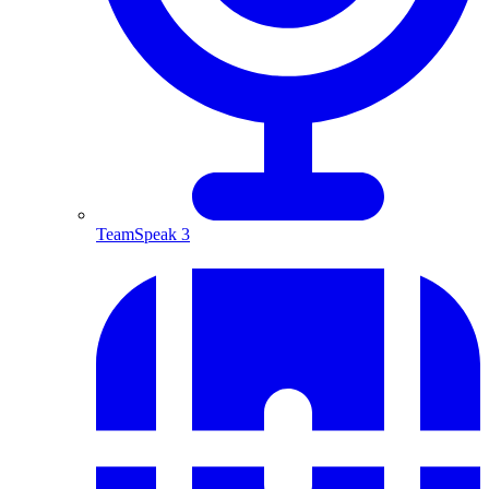
TeamSpeak 3