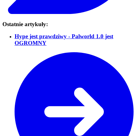
Ostatnie artykuły:
Hype jest prawdziwy - Palworld 1.0 jest
OGROMNY