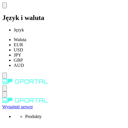
Język i waluta
Język
Waluta
EUR
USD
JPY
GBP
AUD
Wynajmij serwer
Produkty