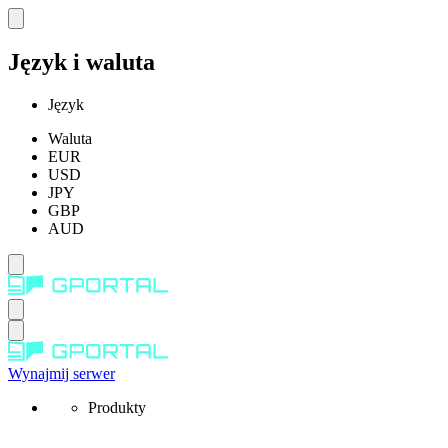
Język i waluta
Język
Waluta
EUR
USD
JPY
GBP
AUD
Wynajmij serwer
Produkty