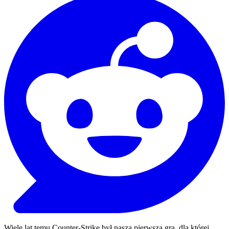
Wiele lat temu Counter-Strike był naszą pierwszą grą, dla której