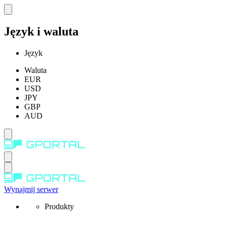
Język i waluta
Język
Waluta
EUR
USD
JPY
GBP
AUD
Wynajmij serwer
Produkty