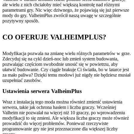
ale wielu z nich chciałoby mieć większą kontrolę nad różnymi
parametrami gry. Nic więc dziwnego, że pojawiają się już pierwsze
mody do gry. ValheimPlus zwrócił naszą uwagę w szczególnie
pozytywny sposób.
CO OFERUJE VALHEIMPLUS?
Modyfikacja pozwala na zmianę wielu różnych parametrów w grze.
Zdecyduj się na cykl dzień-noc lub zmień system budowania,
pozwalając częściom swobodnie unosić się w powietrzu, aby
ułatwić budowanie. Czy ciągle brakuje Ci światła, bo w latarce jest
za mało paliwa? Dzięki temu modowi już nigdy nie będziesz musiał
uzupełniać zasobów.
Ustawienia serwera ValheimPlus
Wraz z instalacją tego moda można również zmienić ustawienia
serwera, takie jak ochrona hasłem i liczba graczy. Wcześniej
Valheim nie pozwalał na więcej niż 10 graczy, po wprowadzeniu
modyfikacji to się zmieni. Ale większa liczba graczy może również
prowadzić do więcej problemów. Ponieważ rzeczywiste
programowanie gry nie jest przeznaczone dla większej liczby