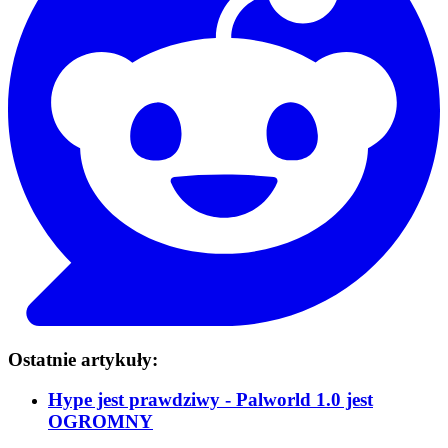
Ostatnie artykuły:
Hype jest prawdziwy - Palworld 1.0 jest
OGROMNY