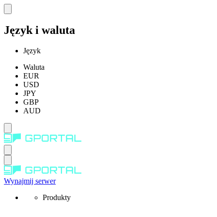
Język i waluta
Język
Waluta
EUR
USD
JPY
GBP
AUD
Wynajmij serwer
Produkty