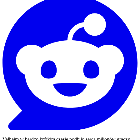
Valheim w bardzo krótkim czasie podbiło serca milionów graczy,