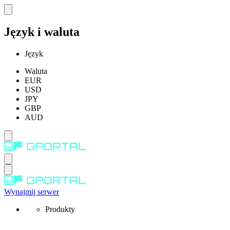
Język i waluta
Język
Waluta
EUR
USD
JPY
GBP
AUD
Wynajmij serwer
Produkty