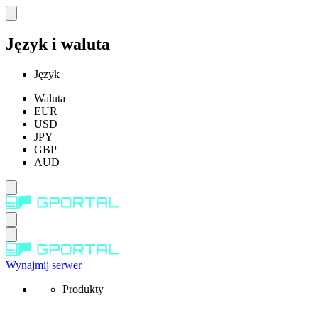
Język i waluta
Język
Waluta
EUR
USD
JPY
GBP
AUD
Wynajmij serwer
Produkty