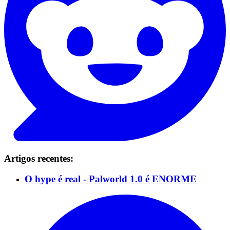
Artigos recentes:
O hype é real - Palworld 1.0 é ENORME