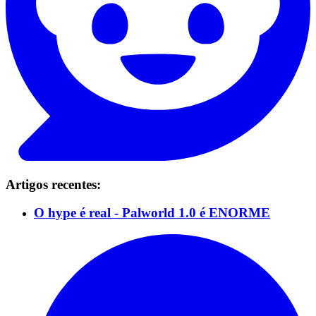
Artigos recentes:
O hype é real - Palworld 1.0 é ENORME