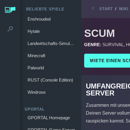
START
/
WIKI
BELIEBTE SPIELE
Enshrouded
SCUM
Hytale
Landwirtschafts-Simulator 25
GENRE:
SURVIVAL, 
Minecraft
MIETE EINEN S
Palworld
RUST (Console Edition)
UMFANGREIC
SERVER
Windrose
Zusammen mit unser
GPORTAL
Deinen Server vollumf
GPORTAL Homepage
rauspicken kannst. Sc
GPORTAL Game Server