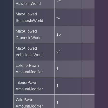
64
PawnsInWorld
MaxAllowed
-1
SentriesInWorld
MaxAllowed
15
DronesInWorld
MaxAllowed
64
VehiclesInWorld
ExteriorPawn
1
AmountModifier
InteriorPawn
1
AmountModifier
WildPawn
1
AmountModifier