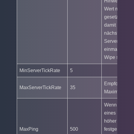
Hinweis: Der
Wert muss auf
gesetzt werde
damit beim
nächsten
Serverneustar
einmalig der
Wipe stattfinde
MinServerTickRate
5
Empfohlener
MaxServerTickRate
35
Maximalwert
Wenn der Pin
eines Spieler
höher als der
MaxPing
500
festgesetzte