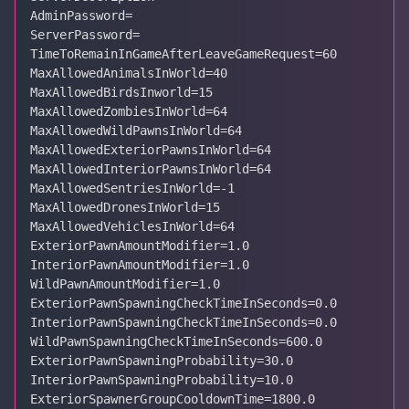
AdminPassword=

ServerPassword=

TimeToRemainInGameAfterLeaveGameRequest=60

MaxAllowedAnimalsInWorld=40

MaxAllowedBirdsInworld=15

MaxAllowedZombiesInWorld=64

MaxAllowedWildPawnsInWorld=64

MaxAllowedExteriorPawnsInWorld=64

MaxAllowedInteriorPawnsInWorld=64

MaxAllowedSentriesInWorld=-1

MaxAllowedDronesInWorld=15

MaxAllowedVehiclesInWorld=64

ExteriorPawnAmountModifier=1.0

InteriorPawnAmountModifier=1.0

WildPawnAmountModifier=1.0

ExteriorPawnSpawningCheckTimeInSeconds=0.0

InteriorPawnSpawningCheckTimeInSeconds=0.0

WildPawnSpawningCheckTimeInSeconds=600.0

ExteriorPawnSpawningProbability=30.0

InteriorPawnSpawningProbability=10.0

ExteriorSpawnerGroupCooldownTime=1800.0
