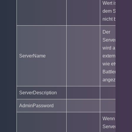
Wert ist, kann
dem Server
nicht beitreten
Der
Servername
wird auch auf
ServerName
externen Seit
wie etwa
Battlemetrics
angezeigt.
ServerDescription
AdminPassword
Wenn ein
Serverpasswo