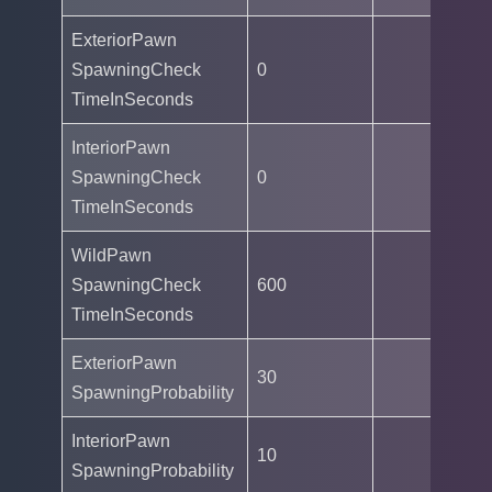
ExteriorPawn
SpawningCheck
0
TimeInSeconds
InteriorPawn
SpawningCheck
0
TimeInSeconds
WildPawn
SpawningCheck
600
TimeInSeconds
ExteriorPawn
30
SpawningProbability
InteriorPawn
10
SpawningProbability