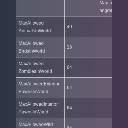
Map und ist
angreifbar.
MaxAllowed
40
AnimalsInWorld
MaxAllowed
15
BirdsInWorld
MaxAllowed
64
ZombiesInWorld
MaxAllowedExterior
64
PawnsInWorld
MaxAllowedInterior
64
PawnsInWorld
MaxAllowedWild