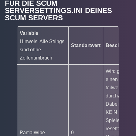
FÜR DIE SCUM
SERVERSETTINGS.INI DEINES
SCUM SERVERS
Variable
Hinweis: Alle Strings
Standartwert
Beschreibun
sind ohne
Zeilenumbruch
Wird genutzt 
einen
teilweisen Wi
durchzuführen
Dabei wird
KEIN
Spielerfortschr
resettet.
PartialWipe
0