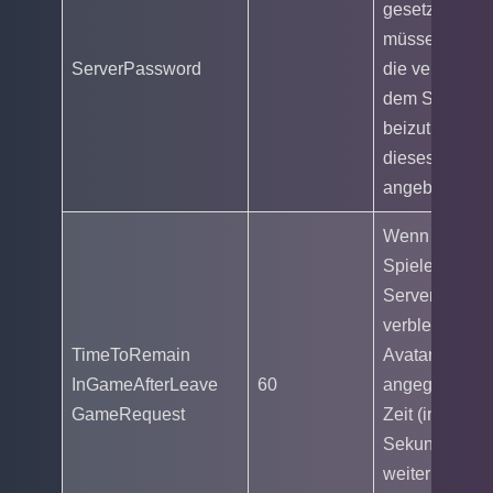
gesetzt ist,
müssen Spiele
ServerPassword
die versuchen
dem Server
beizutreten,
dieses
angeben.
Wenn ein
Spieler den
Server verläss
verbleibt sein
TimeToRemain
Avatar für die
InGameAfterLeave
60
angegebene
GameRequest
Zeit (in
Sekunden)
weiter auf der