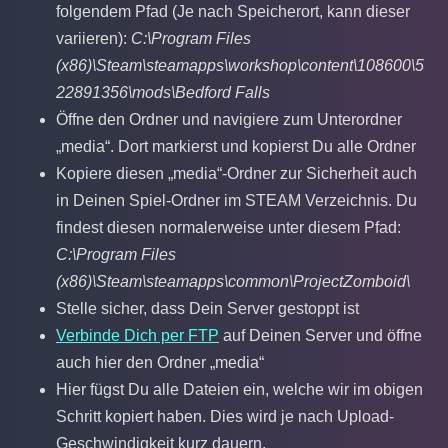
folgendem Pfad (Je nach Speicherort, kann dieser
variieren):
C:\Program Files
(x86)\Steam\steamapps\workshop\content\108600\5
22891356\mods\Bedford Falls
Öffne den Ordner und navigiere zum Unterordner
„media“. Dort markierst und kopierst Du alle Ordner
Kopiere diesen „media“-Ordner zur Sicherheit auch
in Deinen Spiel-Ordner im STEAM Verzeichnis. Du
findest diesen normalerweise unter diesem Pfad:
C:\Program Files
(x86)\Steam\steamapps\common\ProjectZomboid\
Stelle sicher, dass Dein Server gestoppt ist
Verbinde Dich per FTP
auf Deinen Server und öffne
auch hier den Ordner „media“
Hier fügst Du alle Dateien ein, welche wir im obigen
Schritt kopiert haben. Dies wird je nach Upload-
Geschwindigkeit kurz dauern.