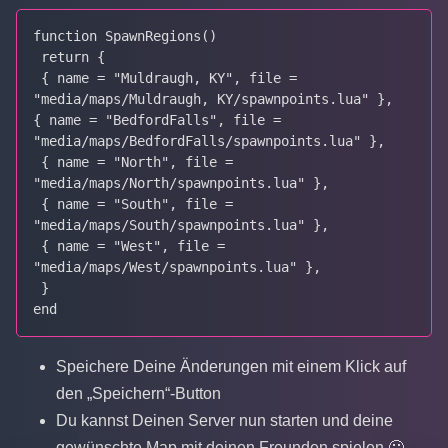
function SpawnRegions()

 return {

 { name = "Muldraugh, KY", file = 
"media/maps/Muldraugh, KY/spawnpoints.lua" },

{ name = "BedfordFalls", file = 
"media/maps/BedfordFalls/spawnpoints.lua" },

 { name = "North", file = 
"media/maps/North/spawnpoints.lua" },

 { name = "South", file = 
"media/maps/South/spawnpoints.lua" },

 { name = "West", file = 
"media/maps/West/spawnpoints.lua" },

 }

end
Speichere Deine Änderungen mit einem Klick auf
den „Speichern“-Button
Du kannst Deinen Server nun starten und deine
gewünschte Map mit deinen Freunden spielen 🙂