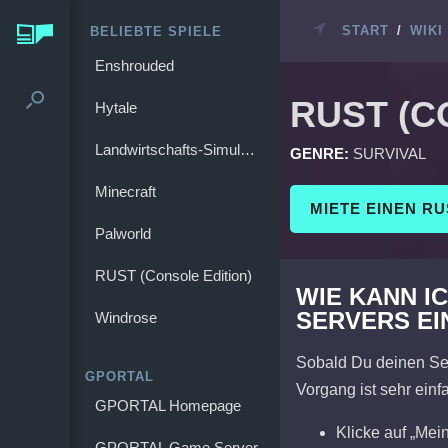
START
/
WIKI
BELIEBTE SPIELE
Enshrouded
RUST (C
Hytale
Landwirtschafts-Simulator 25
GENRE:
SURVIVAL
Minecraft
MIETE EINEN RU
Palworld
RUST (Console Edition)
WIE KANN I
SERVERS E
Windrose
Sobald Du deinen Ser
GPORTAL
Vorgang ist sehr einf
GPORTAL Homepage
Klicke auf „Mei
GPORTAL Game Server