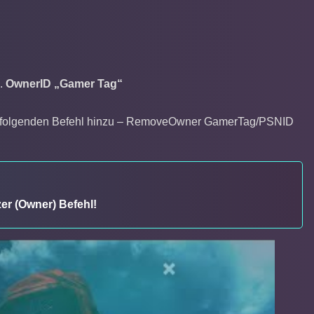
B.
OwnerID „Gamer Tag“
den folgenden Befehl hinzu – RemoveOwner GamerTag/PSNID
er (Owner) Befehl!