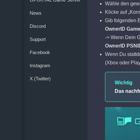
Wähle den gew
Klicke auf „Kon
News
Gib folgenden B
Discord
OwnerID Game
-> Wenn Dein Ga
Support
OwnerID PSNI
Facebook
Wenn Du stattd
(Xbox oder Play
Instagram
X (Twitter)
Wichtig
Das nachfo