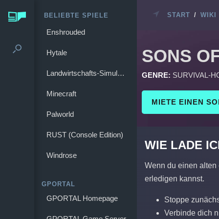
START
/
WIKI
BELIEBTE SPIELE
Enshrouded
SONS OF
Hytale
Landwirtschafts-Simulator 25
GENRE:
SURVIVAL-
Minecraft
MIETE EINEN S
Palworld
RUST (Console Edition)
WIE LADE I
Windrose
Wenn du einen alten 
erledigen kannst.
GPORTAL
GPORTAL Homepage
Stoppe zunächs
Verbinde dich 
GPORTAL Game Server