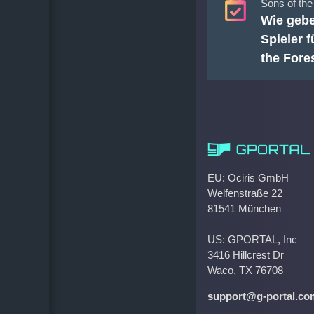
Sons of the
Wie gebe
Spieler 
the Fores
EU: Ociris GmbH
Welfenstraße 22
81541 München
US: GPORTAL, Inc
3416 Hillcrest Dr
Waco, TX 76708
support@g-portal.co