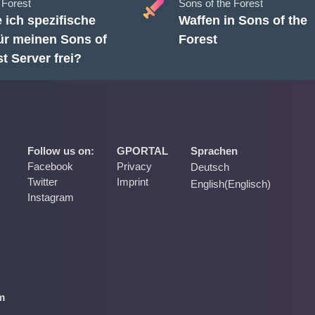
 Forest
Sons of the Forest
 ich spezifische
Waffen in Sons of the
für meinen Sons of
Forest
t Server frei?
Follow us on:
GPORTAL
Sprachen
Facebook
Privacy
Deutsch
Twitter
Imprint
English
(
Englisch
)
Instagram
m