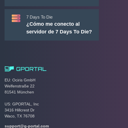
7 Days To Die
¿Cómo me conecto al
servidor de 7 Days To Die?
EU: Ociris GmbH
Welfenstraße 22
81541 München
US: GPORTAL, Inc
3416 Hillcrest Dr
Waco, TX 76708
support@g-portal.com