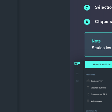
Sélecti
Clique 
Note
Seules les