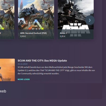
›
 web