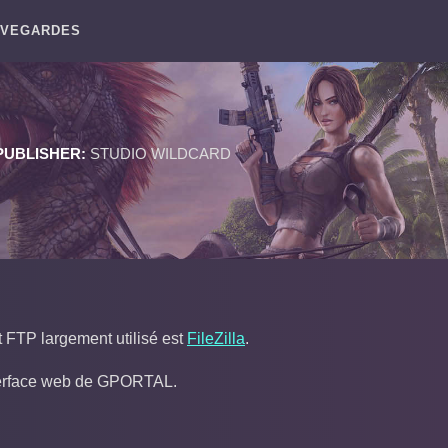
UVEGARDES
PUBLISHER:
STUDIO WILDCARD
t FTP largement utilisé est
FileZilla
.
interface web de GPORTAL.