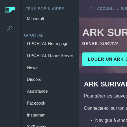
ACCUEIL
/
WI
JEUX POPULAIRES
Minecraft
ARK SUR
GPORTAL
GPORTAL Homepage
GENRE:
SURVIVAL
GPORTAL Game Server
LOUER UN ARK 
News
Discord
ARK SURIVA
Assistance
Pour gérer tes sauveg
Facebook
Connecte-toi sur ton
Instagram
Navigue à /sh
X (Twitter)