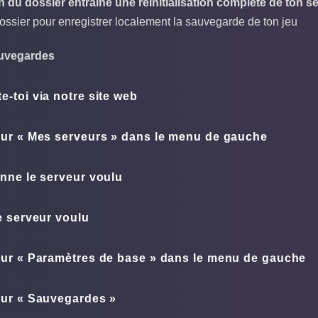
 du dossier entraîne une réinitialisation complète de ton s
ossier pour enregistrer localement la sauvegarde de ton jeu
uvegardes
-toi via notre site web
sur «
Mes serveurs
» dans le menu de gauche
onne le serveur voulu
e serveur voulu
sur «
Paramètres de base
» dans le menu de gauche
sur «
Sauvegardes
»