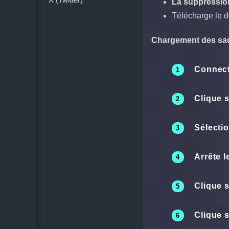
La suppression
Télécharge le d
Chargement des sa
Connecte
Clique 
Sélecti
Arrête
l
Clique 
Clique 