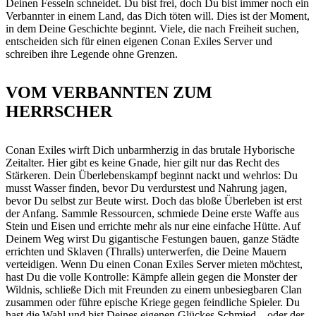
Deinen Fesseln schneidet. Du bist frei, doch Du bist immer noch ein
Verbannter in einem Land, das Dich töten will. Dies ist der Moment,
in dem Deine Geschichte beginnt. Viele, die nach Freiheit suchen,
entscheiden sich für einen eigenen Conan Exiles Server und
schreiben ihre Legende ohne Grenzen.
VOM VERBANNTEN ZUM
HERRSCHER
Conan Exiles wirft Dich unbarmherzig in das brutale Hyborische
Zeitalter. Hier gibt es keine Gnade, hier gilt nur das Recht des
Stärkeren. Dein Überlebenskampf beginnt nackt und wehrlos: Du
musst Wasser finden, bevor Du verdurstest und Nahrung jagen,
bevor Du selbst zur Beute wirst. Doch das bloße Überleben ist erst
der Anfang. Sammle Ressourcen, schmiede Deine erste Waffe aus
Stein und Eisen und errichte mehr als nur eine einfache Hütte. Auf
Deinem Weg wirst Du gigantische Festungen bauen, ganze Städte
errichten und Sklaven (Thralls) unterwerfen, die Deine Mauern
verteidigen. Wenn Du einen Conan Exiles Server mieten möchtest,
hast Du die volle Kontrolle: Kämpfe allein gegen die Monster der
Wildnis, schließe Dich mit Freunden zu einem unbesiegbaren Clan
zusammen oder führe epische Kriege gegen feindliche Spieler. Du
hast die Wahl und bist Deines eigenen Glückes Schmied – oder der