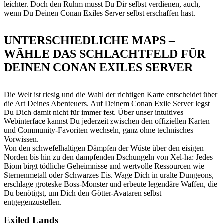
leichter. Doch den Ruhm musst Du Dir selbst verdienen, auch,
wenn Du Deinen Conan Exiles Server selbst erschaffen hast.
UNTERSCHIEDLICHE MAPS –
WÄHLE DAS SCHLACHTFELD FÜR
DEINEN CONAN EXILES SERVER
Die Welt ist riesig und die Wahl der richtigen Karte entscheidet über
die Art Deines Abenteuers. Auf Deinem Conan Exile Server legst
Du Dich damit nicht für immer fest. Über unser intuitives
Webinterface kannst Du jederzeit zwischen den offiziellen Karten
und Community-Favoriten wechseln, ganz ohne technisches
Vorwissen.
Von den schwefelhaltigen Dämpfen der Wüste über den eisigen
Norden bis hin zu den dampfenden Dschungeln von Xel-ha: Jedes
Biom birgt tödliche Geheimnisse und wertvolle Ressourcen wie
Sternenmetall oder Schwarzes Eis. Wage Dich in uralte Dungeons,
erschlage groteske Boss-Monster und erbeute legendäre Waffen, die
Du benötigst, um Dich den Götter-Avataren selbst
entgegenzustellen.
Exiled Lands