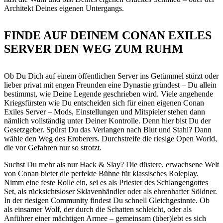
Architekt Deines eigenen Untergangs.
FINDE AUF DEINEM CONAN EXILES
SERVER DEN WEG ZUM RUHM
Ob Du Dich auf einem öffentlichen Server ins Getümmel stürzt oder
lieber privat mit engen Freunden eine Dynastie gründest – Du allein
bestimmst, wie Deine Legende geschrieben wird. Viele angehende
Kriegsfürsten wie Du entscheiden sich für einen eigenen Conan
Exiles Server – Mods, Einstellungen und Mitspieler stehen dann
nämlich vollständig unter Deiner Kontrolle. Denn hier bist Du der
Gesetzgeber. Spürst Du das Verlangen nach Blut und Stahl? Dann
wähle den Weg des Eroberers. Durchstreife die riesige Open World,
die vor Gefahren nur so strotzt.
Suchst Du mehr als nur Hack & Slay? Die düstere, erwachsene Welt
von Conan bietet die perfekte Bühne für klassisches Roleplay.
Nimm eine feste Rolle ein, sei es als Priester des Schlangengottes
Set, als rücksichtsloser Sklavenhändler oder als ehrenhafter Söldner.
In der riesigen Community findest Du schnell Gleichgesinnte. Ob
als einsamer Wolf, der durch die Schatten schleicht, oder als
Anführer einer mächtigen Armee – gemeinsam (über)lebt es sich