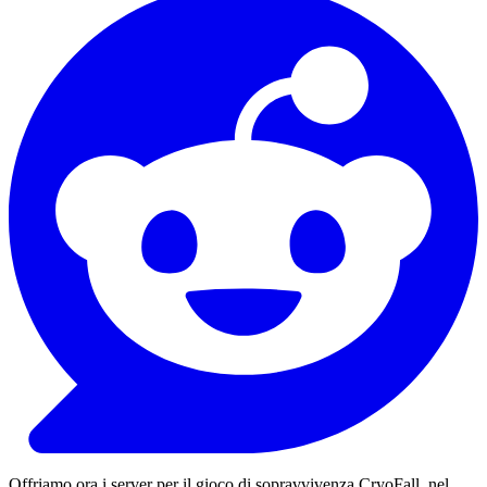
Offriamo ora i server per il gioco di sopravvivenza CryoFall, nel