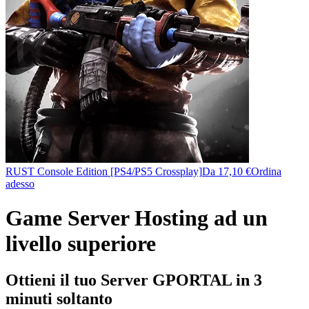
RUST Console Edition [PS4/PS5 Crossplay]
Da 17,10 €
Ordina
adesso
Game Server Hosting ad un
livello superiore
Ottieni il tuo Server GPORTAL in 3
minuti soltanto