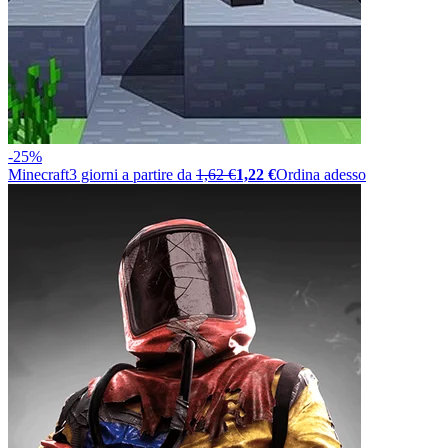
-25%
Minecraft
3
giorni a partire da
1,62 €
1,22 €
Ordina adesso