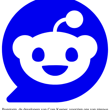
Pugstorm, de developers van Core Keeper, voorzien ons van nieuwe