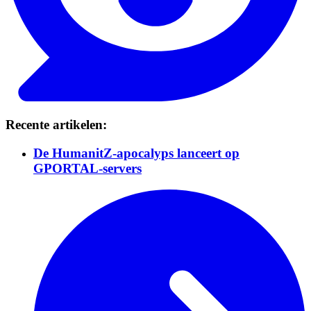
Recente artikelen:
De HumanitZ-apocalyps lanceert op
GPORTAL-servers