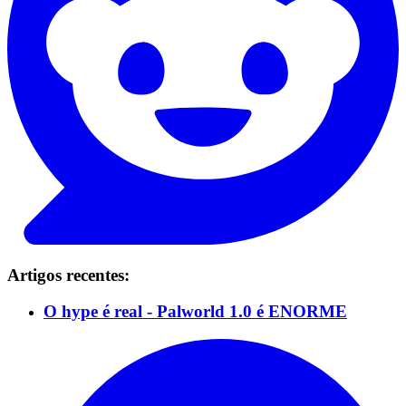
Artigos recentes:
O hype é real - Palworld 1.0 é ENORME