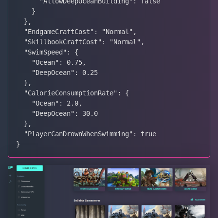
      "AllowDeepOceanBuilding": false

    }

  },

  "EndgameCraftCost": "Normal",

  "SkillbookCraftCost": "Normal",

  "SwimSpeed": {

    "Ocean": 0.75,

    "DeepOcean": 0.25

  },

  "CalorieConsumptionRate": {

    "Ocean": 2.0,

    "DeepOcean": 30.0

  },

  "PlayerCanDrownWhenSwimming": true

}