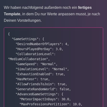
Wir haben nachfolgend außerdem noch ein
fertiges
Template
, in dem Du nur Werte anpassen musst, je nach
Deinen Vorstellungen.
{

  "GameSettings": {

    "DesiredNumberOfPlayers": 4,

    "HoursPlayedPerDay": 3.0,

    "CollaborationLevel": 
"MediumCollaboration",

    "GameSpeed": "Normal",

    "SimulationLevel": "Normal",

    "ExhaustionEnabled": true,

    "HasMeteor": true,

    "AllowFriendsToJoin": true,

    "GenerateRandomWorld": false,

    "AdvancedGameSettings": {

      "MeteorImpactInDays": 30.0,

      "MaxProfessionsPerCitizen": 10.0,
