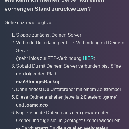
vorherigen Stand zurücksetzen?
Gehe dazu wie folgt vor:
Stoppe zunächst Deinen Server
Verbinde Dich dann per FTP-Verbindung mit Deinem
Server
(mehr Infos zur FTP-Verbindung
HIER
)
Sobald Du mit Deinem Server verbunden bist, öffne
den folgenden Pfad:
eco\Storage\Backup
Darin findest Du Unterordner mit einem Zeitstempel
Diese Ordner enthalten jeweils 2 Dateien: „
game
“
und „
game.eco
“
Kopiere beide Dateien aus dem gewünschten
Ordner und füge sie im „Storage“-Ordner wieder ein
-> Damit ersetzt Du die aktuellen Weltdateien