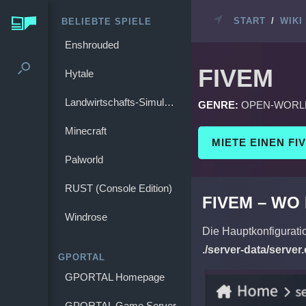
START
/
WIKI
BELIEBTE SPIELE
Enshrouded
FIVEM
Hytale
Landwirtschafts-Simulator 25
GENRE:
OPEN-WORL
Minecraft
MIETE EINEN FI
Palworld
RUST (Console Edition)
FIVEM – WO
Windrose
Die Hauptkonfigurati
./server-data/server.
GPORTAL
GPORTAL Homepage
GPORTAL Game Server