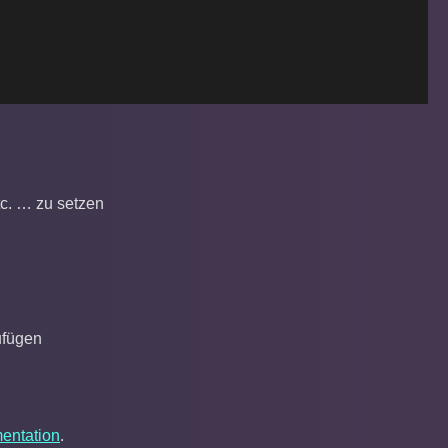
c. … zu setzen
n
ufügen
entation
.