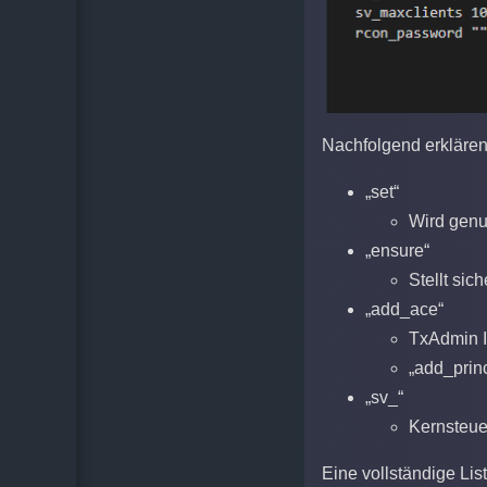
Nachfolgend erklären 
„set“
Wird genu
„ensure“
Stellt si
„add_ace“
TxAdmin I
„add_prin
„sv_“
Kernsteue
Eine vollständige Lis