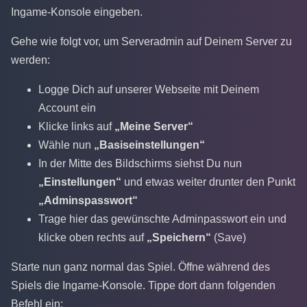
Ingame-Konsole eingeben.
Gehe wie folgt vor, um Serveradmin auf Deinem Server zu
werden:
Logge Dich auf unserer Webseite mit Deinem
Account ein
Klicke links auf
„Meine Server“
Wähle nun
„Basiseinstellungen“
In der Mitte des Bildschirms siehst Du nun
„Einstellungen“
und etwas weiter drunter den Punkt
„Adminspasswort“
Trage hier das gewünschte Adminpasswort ein und
klicke oben rechts auf
„Speichern“
(Save)
Starte nun ganz normal das Spiel. Öffne während des
Spiels die Ingame-Konsole. Tippe dort dann folgenden
Befehl ein: