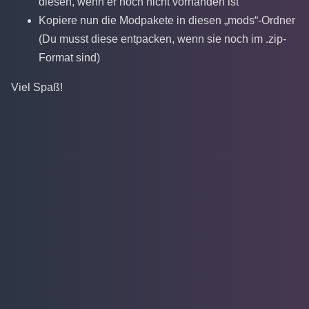
diesen, wenn er noch nicht vorhanden ist
Kopiere nun die Modpakete in diesen „mods“-Ordner
(Du musst diese entpacken, wenn sie noch im .zip-
Format sind)
Viel Spaß!