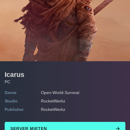
Icarus
PC
Genre
Open-World-Survival
Studio
RocketWerkz
Publisher
RocketWerkz
SERVER MIETEN