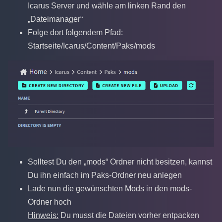
Icarus Server und wähle am linken Rand den
„Dateimanager“
Folge dort folgendem Pfad:
Startseite/Icarus/Content/Paks/mods
Solltest Du den „mods“ Ordner nicht besitzen, kannst
Du ihn einfach im Paks-Ordner neu anlegen
Lade nun die gewünschten Mods in den mods-
Ordner hoch
Hinweis:
Du musst die Dateien vorher entpacken