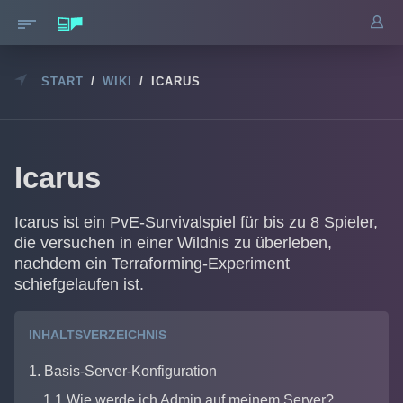
START
/
WIKI
/
ICARUS
Icarus
Icarus ist ein PvE-Survivalspiel für bis zu 8 Spieler,
die versuchen in einer Wildnis zu überleben,
nachdem ein Terraforming-Experiment
schiefgelaufen ist.
INHALTSVERZEICHNIS
1. Basis-Server-Konfiguration
1.1 Wie werde ich Admin auf meinem Server?