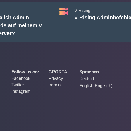
V Rising
e ich Admin-
V Rising Adminbefehl
s auf meinem V
erver?
Follow us on:
GPORTAL
Sprachen
Facebook
Privacy
Deutsch
Twitter
Imprint
English
(
Englisch
)
Instagram