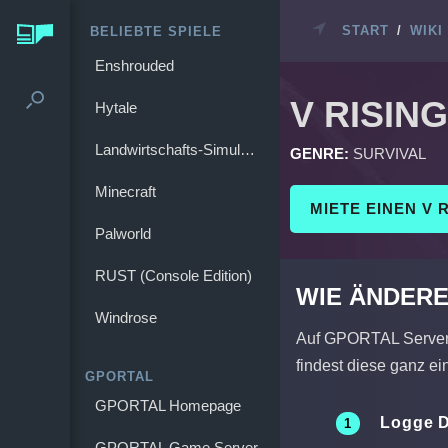
START
/
WIKI
BELIEBTE SPIELE
Enshrouded
V RISING
Hytale
Landwirtschafts-Simulator 25
GENRE:
SURVIVAL
Minecraft
MIETE EINEN V 
Palworld
RUST (Console Edition)
WIE ÄNDERE
Windrose
Auf GPORTAL Servern 
findest diese ganz e
GPORTAL
GPORTAL Homepage
Logge D
GPORTAL Game Server