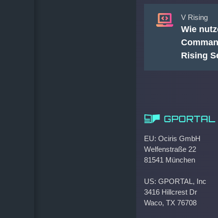
V Rising
Wie nutz
Command
Rising S
EU: Ociris GmbH
Welfenstraße 22
81541 München
US: GPORTAL, Inc
3416 Hillcrest Dr
Waco, TX 76708