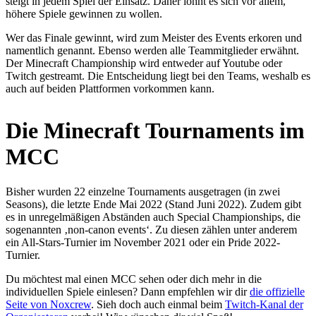
steigt in jedem Spiel der Einsatz. Daher lohnt es sich vor allem,
höhere Spiele gewinnen zu wollen.
Wer das Finale gewinnt, wird zum Meister des Events erkoren und
namentlich genannt. Ebenso werden alle Teammitglieder erwähnt.
Der Minecraft Championship wird entweder auf Youtube oder
Twitch gestreamt. Die Entscheidung liegt bei den Teams, weshalb es
auch auf beiden Plattformen vorkommen kann.
Die Minecraft Tournaments im
MCC
Bisher wurden 22 einzelne Tournaments ausgetragen (in zwei
Seasons), die letzte Ende Mai 2022 (Stand Juni 2022). Zudem gibt
es in unregelmäßigen Abständen auch Special Championships, die
sogenannten ‚non-canon events‘. Zu diesen zählen unter anderem
ein All-Stars-Turnier im November 2021 oder ein Pride 2022-
Turnier.
Du möchtest mal einen MCC sehen oder dich mehr in die
individuellen Spiele einlesen? Dann empfehlen wir dir
die offizielle
Seite von Noxcrew
. Sieh doch auch einmal beim
Twitch-Kanal der