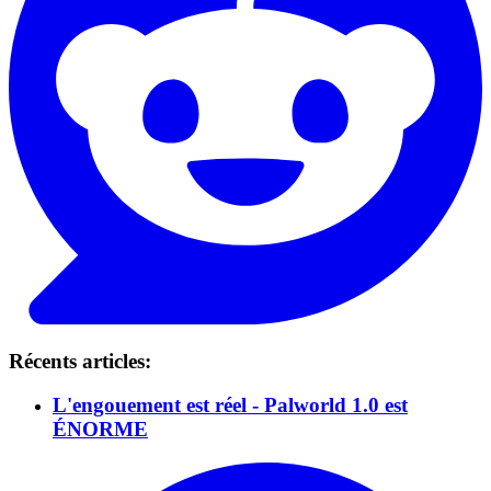
Récents articles:
L'engouement est réel - Palworld 1.0 est
ÉNORME