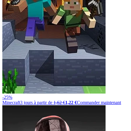
-25%
Minecraft
3
jours à partir de
1,62 €
1,22 €
Commander maintenant