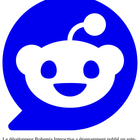
Le développeur Bohemia Interactive a étonnamment publié un spin-