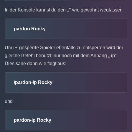
In der Konsole kannst du den „/“ wie gewohnt weglassen
pardon Rocky
Um IP-gesperrte Spieler ebenfalls zu entsperren wird der
gleiche Befehl benutzt, nur noch mit dem Anhang „-ip“.
Dies sähe dann wie folgt aus:
/pardon-ip Rocky
und
pardon-ip Rocky