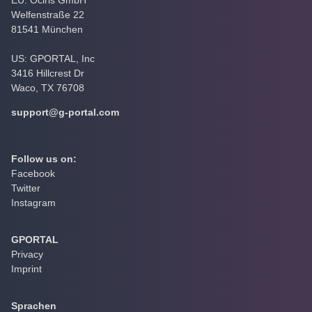
EU: Ociris GmbH
Welfenstraße 22
81541 München
US: GPORTAL, Inc
3416 Hillcrest Dr
Waco, TX 76708
support@g-portal.com
Follow us on:
Facebook
Twitter
Instagram
GPORTAL
Privacy
Imprint
Sprachen