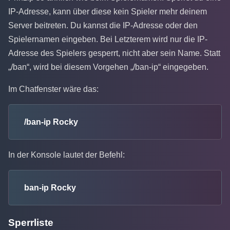
IP-Adresse, kann über diese kein Spieler mehr deinem
Server beitreten. Du kannst die IP-Adresse oder den
Spielernamen eingeben. Bei Letzterem wird nur die IP-
Adresse des Spielers gesperrt, nicht aber sein Name. Statt
„/ban“, wird bei diesem Vorgehen „/ban-ip“ eingegeben.
Im Chatfenster wäre das:
/ban-ip Rocky
In der Konsole lautet der Befehl:
ban-ip Rocky
Sperrliste