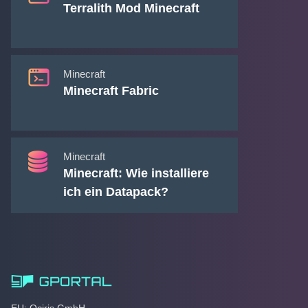
Terralith Mod Minecraft
Minecraft
Minecraft Fabric
Minecraft
Minecraft: Wie installiere
ich ein Datapack?