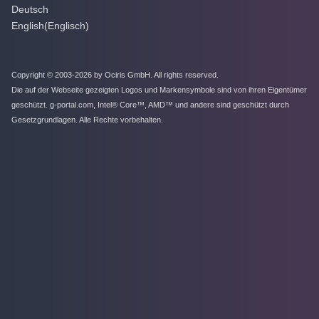
Deutsch
English
(
Englisch
)
Copyright © 2003-2026 by Ociris GmbH. All rights reserved.
Die auf der Webseite gezeigten Logos und Markensymbole sind von ihren Eigentümer
geschützt. g-portal.com, Intel® Core™, AMD™ und andere sind geschützt durch
Gesetzgrundlagen. Alle Rechte vorbehalten.