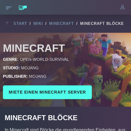
START
/
WIKI
/
MINECRAFT
/
MINECRAFT BLÖCKE
MINECRAFT
GENRE:
OPEN-WORLD-SURVIVAL
STUDIO:
MOJANG
PUBLISHER:
MOJANG
MIETE EINEN MINECRAFT SERVER
MINECRAFT BLÖCKE
In Minecraft sind Blöcke die grundlegenden Einheiten, aus