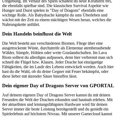
Umgebung. Im Verlauf des Spiels schaltest du neue Kreaturen frei,
die ebenfalls spielbar sind. Die klassischen Survival Aspekte wie
Hunger und Durst spielen in "Day of Dragons" ebenfalls eine
wichtige Rolle. Als Babydrache kämpfst du ums Überleben und
wächst mit der Zeit zu einem mächtigen Wesen heran, welches die
Nahrungskette anführt.
Dein Handeln beinflusst die Welt
Die Welt besteht aus verschiedenen Biomen. Fliege über eine
ausgetrockente Wüste, durchstreife als Elementar atemberaubende
Wälder, Sümpfe, Höhlen oder weite Graslandschaften. Im Lava
Biom solltest du allerdigns aufpassen, denn hier verbrennt man sich
schnell die Flügel bzw. Klauen. Jeder Drache hat einzigartige
Fähigkeiten, die im Laufe des Lebens entwickelt werden. Auch hier
hast du die Wahl, ob du deine Gegner mit Feuer bekämpfst, oder
diese lieber mit ätzender Säure hinraffen lässt.
Dein eigener Day of Dragons Server von GPORTAL
Auf deinem eigenen Day of Dragons Server kannst du mit deinen
Freunden die Welt der Drachen erkunden und hautnah erleben. Mit
der aktuellsten und leistungsfähigsten Hardware wird für deinen
Server immer die beste Leistung bereitgestellt und du genießt ein
Spielerlebnis auf höchstem Niveau. Mit unserer Gamecloud kannst