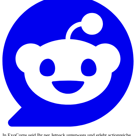
In ExoCorps seid Ihr per Jetpack unterwegs und erlebt actionreiche