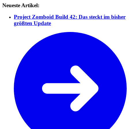
Neueste Artikel:
Project Zomboid Build 42: Das steckt im bisher
größten Update