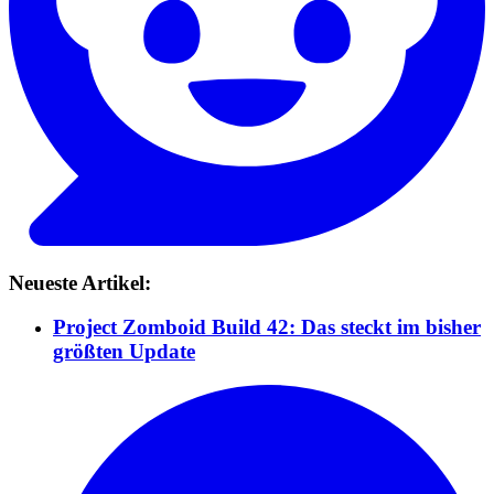
Neueste Artikel:
Project Zomboid Build 42: Das steckt im bisher
größten Update