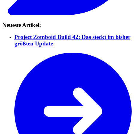
Neueste Artikel:
Project Zomboid Build 42: Das steckt im bisher
größten Update