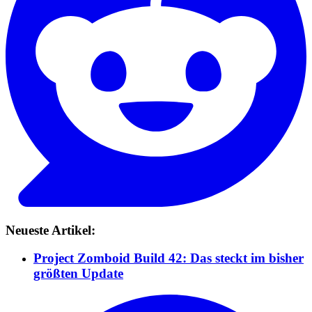
Neueste Artikel:
Project Zomboid Build 42: Das steckt im bisher
größten Update