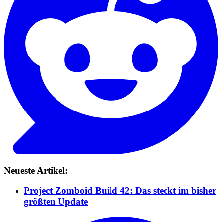
Neueste Artikel:
Project Zomboid Build 42: Das steckt im bisher
größten Update